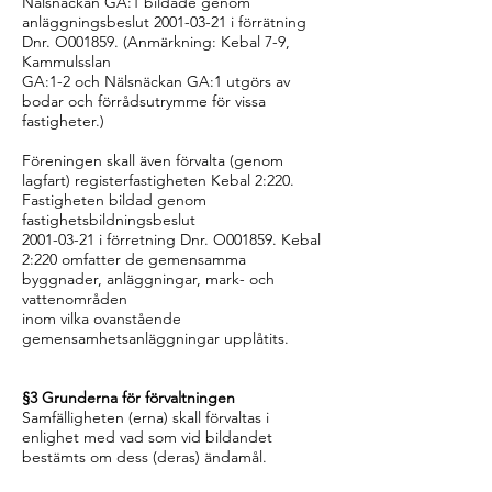
Nälsnäckan GA:1 bildade genom
anläggningsbeslut 2001-03-21 i förrätning
Dnr. O001859. (Anmärkning: Kebal 7-9,
Kammulsslan
GA:1-2 och Nälsnäckan GA:1 utgörs av
bodar och förrådsutrymme för vissa
fastigheter.)
Föreningen skall även förvalta (genom
lagfart) registerfastigheten Kebal 2:220.
Fastigheten bildad genom
fastighetsbildningsbeslut
2001-03-21 i förretning Dnr. O001859. Kebal
2:220 omfatter de gemensamma
byggnader, anläggningar, mark- och
vattenområden
inom vilka ovanstående
gemensamhetsanläggningar upplåtits.
§3 Grunderna för förvaltningen
Samfälligheten (erna) skall förvaltas i
enlighet med vad som vid bildandet
bestämts om dess (deras) ändamål.