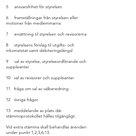
5 ansvarsfrihet för styrelsen
6 framställningar från styrelsen eller
motioner från medlemmarna
7 ersättning til styrelsen och revisorerna
8 styrelsens förslag til utgifts- och
inkomststat samt debiteringslängd
9 val av styrelse, styrelseordförande och
suppleanter
10 val av revisorer och suppleanter
11 fråga om val av valberedning
12 övriga frågor
13 meddelande av plats där
stämmoprotokollet hålles tilgängligt.
Vid extra stämma skall behandlas ärenden
under punkt 1,2,3,6,13.