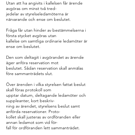
Utan att ha angivits i kallelsen får ärende
avgöras om minst två tred-
jedelar av styrelseledamöterna är
närvarande och ense om beslutet.
Fråga får utan hinder av bestämmelserna i
första stycket avgöras utan
kallelse om samtliga ordinarie ledamöter är
ense om beslutet.
Den som deltagit i avgörandet av ärende
äger anföra reservation mot
beslutet. Sådan reservation skall anmälas
före sammanträdets slut.
Över ärenden i vilka styrelsen fattat beslut
skall föras protokoll som
upptar datum, deltagande ledamöter och
suppleanter, kort beskriv-
ning av ärendet, styrelsens beslut samt
anförda reservationer. Proto-
kollet skall justeras av ordföranden eller
annan ledamot som vid för-
fall för ordföranden lett sammanträdet.