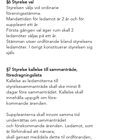
§6 Styrelse val
Styrelsen väljs vid ordinarie
föreningsstämma.
Mandattiden för ledamot är 2 år och för
suppleant ett år.
Första gången val äger rum skall 2
ledamöter väljas på ett år.
Stämman utser ordförande bland styrelsens
ledamöter. I övrigt konstituerar styrelsen sig
själv.
§7 Styrelse kallelse till sammanträde,
föredragningslista
Kallelse av ledamöterna till
styrelsesammanträde skall ske minst 8
dagar före sammanträdet. Kallelse skall
innehålla uppgift om före-
kommande ärenden.
Suppleanterna skall innom samma tid
underrättas om sammanträdet
och förekommande ärenden. Ledamot, som
är förhindrad att närvara,
skall genast meddela dette til ordföranden,