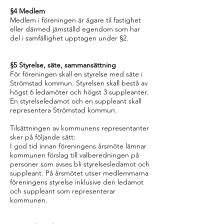
§4 Medlem
Medlem i föreningen är ägare til fastighet
eller därmed jämställd egendom som har
del i samfällighet upptagen under §2.
§5 Styrelse, säte, sammansättning
För föreningen skall en styrelse med säte i
Strömstad kommun. Styrelsen skall bestå av
högst 6 ledamöter och högst 3 suppleanter.
En styrelseledamot och en suppleant skall
representera Strömstad kommun.
Tilsättningen av kommunens representanter
sker på följande sätt:
I god tid innan föreningens årsmöte lämnar
kommunen förslag till valberedningen på
personer som avses bli styrelsesledamot och
suppleant. På årsmötet utser medlemmarna
föreningens styrelse inklusive den ledamot
och suppleant som representerar
kommunen.