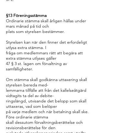
§13 Föreningsstämma
Ordinarie stämma skall årligen hållas under
mars månad på tid och
plats som styrelsen bestämmer.
Styrelsen kan när den finner det erfordeligt
utlysa extra stämma. I
fråga om medlemmars rätt att begära att
extra stämma utlyses gäller
47 § 3 st. lagen om förvaltning av
samfälligheter.
Om stämma skall godkänna uttaxering skall
styrelsen bereda med-
lemmarna tillfälle att från det kallelseåtgärd
vidtagits ta del av debite-
ringslängd, utvisande det belopp som skall
uttaxeras, vad som belöper
på varje medlem och när betalning skall ske.
Före ordinarie stämma
skall dessutom förvaltningsberättelse och
revisionsberättelse för den